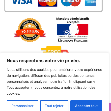
Nous respectons votre vie privée.
Nous utilisons des cookies pour améliorer votre expérience
de navigation, diffuser des publicités ou des contenus
personnalisés et analyser notre trafic. En cliquant sur «
Tout accepter », vous consentez à notre utilisation des
cookies.
Copyright © 2026 NAMBARZ®
Personnaliser
Tout rejeter
Accepter tout
🎁Surprise : Ajoute le code WELCOME à ton panier
Verwerfen