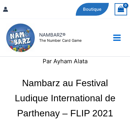
Aller
Boutique
au
contenu
NAMBARZ®
The Number Card Game
Par Ayham Alata
Nambarz au Festival
Ludique International de
Parthenay – FLIP 2021