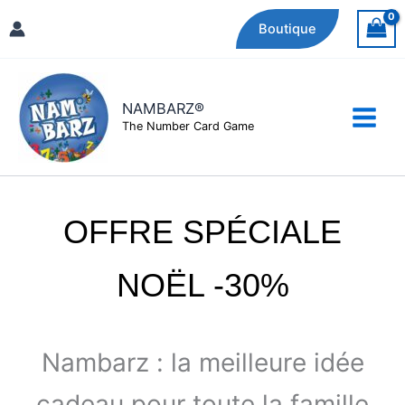
Aller
Boutique
au
contenu
NAMBARZ®
The Number Card Game
OFFRE SPÉCIALE
NOËL -30%
Nambarz : la meilleure idée
cadeau pour toute la famille